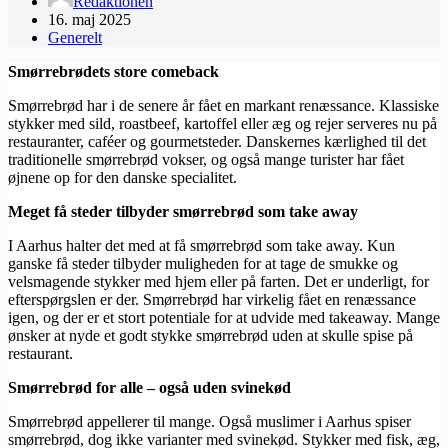
Redaktionen
16. maj 2025
Generelt
Smørrebrødets store comeback
Smørrebrød har i de senere år fået en markant renæssance. Klassiske
stykker med sild, roastbeef, kartoffel eller æg og rejer serveres nu på
restauranter, caféer og gourmetsteder. Danskernes kærlighed til det
traditionelle smørrebrød vokser, og også mange turister har fået
øjnene op for den danske specialitet.
Meget få steder tilbyder smørrebrød som take away
I Aarhus halter det med at få smørrebrød som take away. Kun
ganske få steder tilbyder muligheden for at tage de smukke og
velsmagende stykker med hjem eller på farten. Det er underligt, for
efterspørgslen er der. Smørrebrød har virkelig fået en renæssance
igen, og der er et stort potentiale for at udvide med takeaway. Mange
ønsker at nyde et godt stykke smørrebrød uden at skulle spise på
restaurant.
Smørrebrød for alle – også uden svinekød
Smørrebrød appellerer til mange. Også muslimer i Aarhus spiser
smørrebrød, dog ikke varianter med svinekød. Stykker med fisk, æg,