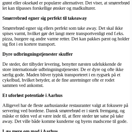
grønt eller oksekød er populære alternativer. Det viser, at smørrebrød
let kan tilpasses forskellige ønsker og madkulturer.
Smørrebrød egner sig perfekt til takeaway
Smørrebrød egner sig ellers perfekt som take away. Det skal ikke
spises varmt, hvilket gør det langt mere transportvenligt end f.eks.
pizza, burgere og andre varme retter. Det kan pakkes pænt og holder
sig flot i en kortere transport.
Dyre udbringningstjenester skuffer
De steder, der tilbyder levering, benytter næsten udelukkende de
store internationale udbringningstjenester. De er dyre og ofte ikke
særlig gode. Maden bliver typisk transporteret i en rygsæk på et
cykelbud, hvilket betyder, at de fine anretninger ofte er rodet
sammen ved ankomst.
Et uforløst potentiale i Aarhus
Alligevel har de fleste aarhusianske restauranter valgt at fokusere på
servering ved bordene. Dansk smørrebrød er i stærk fremgang, og
måske er tiden ved at være inde til, at flere steder tør satse på take
away. Det ville både komme kunderne og byens madscene til gode.
Læs mere om mad i Aarhus