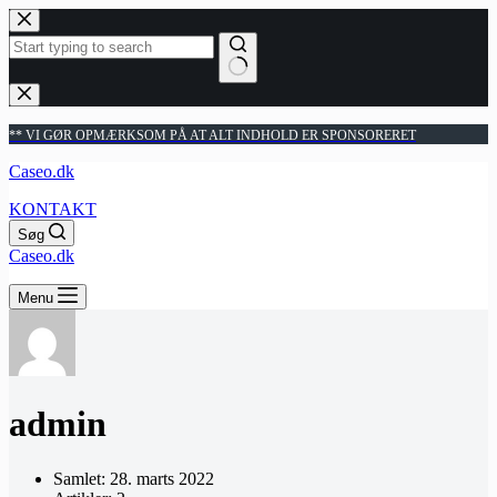
Fortsæt
til
indhold
Ingen
resultater
** VI GØR OPMÆRKSOM PÅ AT ALT INDHOLD ER SPONSORERET
Caseo.dk
KONTAKT
Søg
Caseo.dk
Menu
admin
Samlet: 28. marts 2022